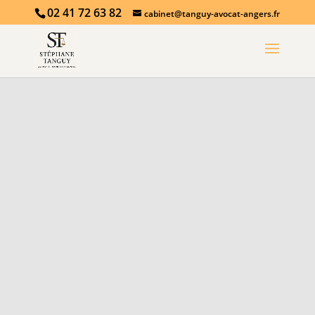
02 41 72 63 82
cabinet@tanguy-avocat-angers.fr